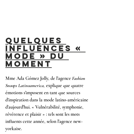
QUELQUES 
INFLUENCES « 
MODE » DU 
MOMENT
Mme Ada Gómez Jolly, de l'agence 
Fashion 
Snoops Latinoamerica, 
explique que quatre 
émotions s'imposent en tant que sources 
d'inspiration dans la mode latino-américaine 
d'aujourd'hui. « Vulnérabilité, symphonie, 
révérence et plaisir » : tels sont les mots 
influents cette année, selon l'agence new-
yorkaise.