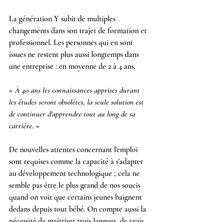
La génération Y subit de multiples 
changements dans son trajet de formation et 
professionnel. Les personnes qui en sont 
issues ne restent plus aussi longtemps dans 
une entreprise : en moyenne de 2 à 4 ans.
« 
À 40 ans les connaissances apprises durant 
les études seront obsolètes, la seule solution est 
de continuer d'apprendre tout au long de sa 
carrière
. »
De nouvelles attentes concernant l'emploi 
sont requises comme la capacité à s'adapter 
au développement technologique ; cela ne 
semble pas être le plus grand de nos soucis 
quand on voit que certains jeunes baignent 
dedans depuis tout bébé. On compte aussi la 
nécessité de maîtriser trois langues, de vrais 