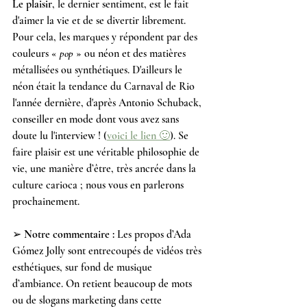
Le plaisir
, le dernier sentiment, est le fait 
d'aimer la vie et de se divertir librement. 
Pour cela, les marques y répondent par des 
couleurs « 
pop
 » ou néon et des matières 
métallisées ou synthétiques. D'ailleurs le 
néon était la tendance du Carnaval de Rio 
l'année dernière, d'après Antonio Schuback, 
conseiller en mode dont vous avez sans 
doute lu l'interview ! (
voici le lien
 🙂
). Se 
faire plaisir est une véritable philosophie de 
vie, une manière d’être, très ancrée dans la 
culture carioca ; nous vous en parlerons 
prochainement.
➢ 
Notre commentaire :
 Les propos d’Ada 
Gómez Jolly sont entrecoupés de vidéos très 
esthétiques, sur fond de musique 
d’ambiance. On retient beaucoup de mots 
ou de slogans marketing dans cette 