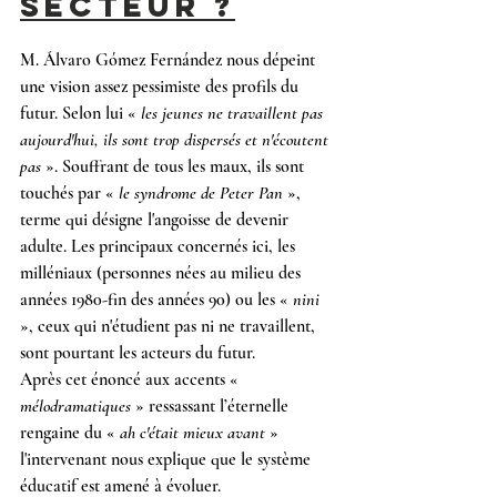
SECTEUR ?
M. Álvaro Gómez Fernández nous dépeint 
une vision assez pessimiste des profils du 
futur. Selon lui « 
les jeunes ne travaillent pas 
aujourd'hui, ils sont trop dispersés et n'écoutent 
pas 
». Souffrant de tous les maux, ils sont 
touchés par « 
le syndrome de Peter Pan
 », 
terme qui désigne l'angoisse de devenir 
adulte. Les principaux concernés ici, les 
milléniaux (personnes nées au milieu des 
années 1980-fin des années 90) ou les « 
nini
», ceux qui n'étudient pas ni ne travaillent, 
sont pourtant les acteurs du futur.
Après cet énoncé aux accents « 
mélodramatiques
 » ressassant l’éternelle 
rengaine du « 
ah c'était mieux avant
 » 
l'intervenant nous explique que le système 
éducatif est amené à évoluer.