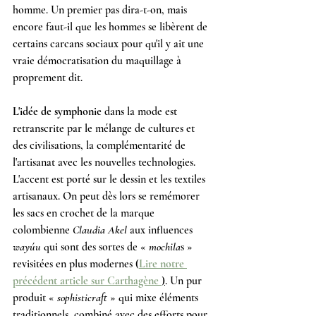
homme. Un premier pas dira-t-on, mais 
encore faut-il que les hommes se libèrent de 
certains carcans sociaux pour qu'il y ait une 
vraie démocratisation du maquillage à 
proprement dit.
L'idée de symphonie
 dans la mode est 
retranscrite par le mélange de cultures et 
des civilisations, la complémentarité de 
l'artisanat avec les nouvelles technologies. 
L'accent est porté sur le dessin et les textiles 
artisanaux. On peut dès lors se remémorer 
les sacs en crochet de la marque 
colombienne
 Claudia Akel
 aux influences 
wayúu
 qui sont des sortes de « 
mochila
s » 
revisitées en plus modernes 
(
Lire notre 
précédent article sur Carthagène 
)
. Un pur 
produit « 
sophisticraft 
» qui mixe éléments 
traditionnels, combiné avec des efforts pour 