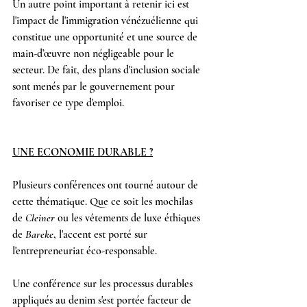
Un autre point important à retenir ici est 
l'impact de l'immigration vénézuélienne qui 
constitue une opportunité et une source de 
main-d’œuvre non négligeable pour le 
secteur. De fait, des plans d'inclusion sociale 
sont menés par le gouvernement pour 
favoriser ce type d'emploi.
UNE ECONOMIE DURABLE ?
Plusieurs conférences ont tourné autour de 
cette thématique. Que ce soit les mochilas 
de 
Cleiner
 ou les vêtements de luxe éthiques 
de 
Bareke
, l'accent est porté sur 
l'entrepreneuriat éco-responsable.
Une conférence sur les processus durables 
appliqués au denim s'est portée facteur de 