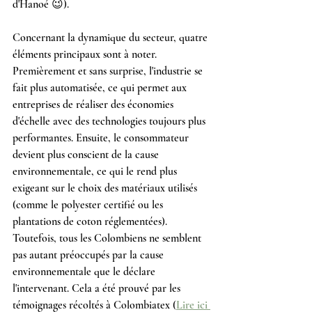
d'Hanoé 😉).
Concernant la dynamique du secteur, quatre 
éléments principaux sont à noter. 
Premièrement et sans surprise, l'industrie se 
fait plus automatisée, ce qui permet aux 
entreprises de réaliser des économies 
d'échelle avec des technologies toujours plus 
performantes. Ensuite, le consommateur 
devient plus conscient de la cause 
environnementale, ce qui le rend plus 
exigeant sur le choix des matériaux utilisés 
(comme le polyester certifié ou les 
plantations de coton réglementées). 
Toutefois, tous les Colombiens ne semblent 
pas autant préoccupés par la cause 
environnementale que le déclare 
l'intervenant. Cela a été prouvé par les 
témoignages récoltés à Colombiatex (
Lire ici 