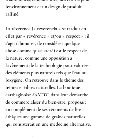
l'environnement et un design de produit 
raffiné.
La révérence 
(« reverencia » se traduit en 
effet par « révérence » et/ou « respect » : il 
s’agit d’honorer, de considérer quelque 
chose comme quasi sacré) est le respect de 
la nature, comme une opposition à 
l'avènement de la technologie pour valoriser 
des éléments plus naturels tels que l'eau ou 
l'oxygène. On retrouve dans le thème des 
teintes et fibres naturelles. La boutique 
carthaginoise 
SĀNCTE
, dans leur démarche 
de commercialiser du bien-être, proposait 
en complément de ses vêtements de lins 
éthiques une gamme de graines naturelles 
qui consisterait en une médecine alternative.