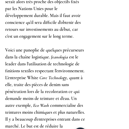
serait alors très proche des objectifs fixés 
par les Nations Unies pour le 
développement durable. Mais il faut avoir 
conscience qu’il sera difficile d'obtenir des 
retours sur investissements au début, car 
c'est un engagement sur le long terme.
Voici une panoplie de quelques précurseurs 
dans la chaîne logistique. 
Jeanologia
 est le 
leader dans l'utilisation de technologie de 
finitions textiles respectant l'environnement. 
L'entreprise White 
Core Technology
, quant à 
elle, traite des pièces de denim sans 
pénétration lors de la recoloration ce qui 
demande moins de teinture et d'eau. Un 
autre exemple, 
Eco Wash 
commercialise des 
teintures moins chimiques et plus naturelles.
Il y a beaucoup d'entreprises entrant dans ce 
marché. Le but est de réduire la 