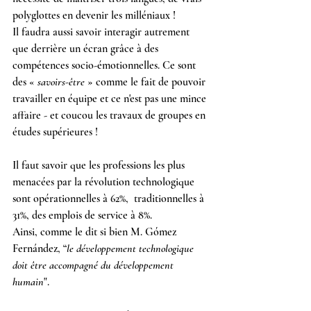
polyglottes en devenir les milléniaux !
Il faudra aussi savoir interagir autrement 
que derrière un écran grâce à des 
compétences socio-émotionnelles. Ce sont 
des « 
savoirs-être
 » comme le fait de pouvoir 
travailler en équipe et ce n'est pas une mince 
affaire - et coucou les travaux de groupes en 
études supérieures !
Il faut savoir que les professions les plus 
menacées par la révolution technologique 
sont opérationnelles à 62%,  traditionnelles à 
31%, des emplois de service à 8%.
Ainsi, comme le dit si bien M. Gómez 
Fernández, “
le développement technologique 
doit être accompagné du développement 
humain
".