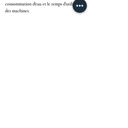
consommation d'eau et le temps d'utilisation 
des machines.
À l'avenir il faudra recycler davantage les 
chutes de tissus ou récupérer ceux d'articles 
de mode après-consommation pour 
produire de nouveaux vêtements. D'autres 
réutilisations sont possibles comme pour 
l'isolation thermique des foyers par exemple. 
Autre solution envisageable pour les 
entreprises : avoir recours à des fibres 
naturelles.
Une récente amélioration notable est celle 
du polyester biodégradable. D'autres 
possibilités résideraient dans l'utilisation de 
fibres alternatives qui demanderait moins 
d'eau.
Selon l'étude 
McKinsey 
sur la robotique « 
la 