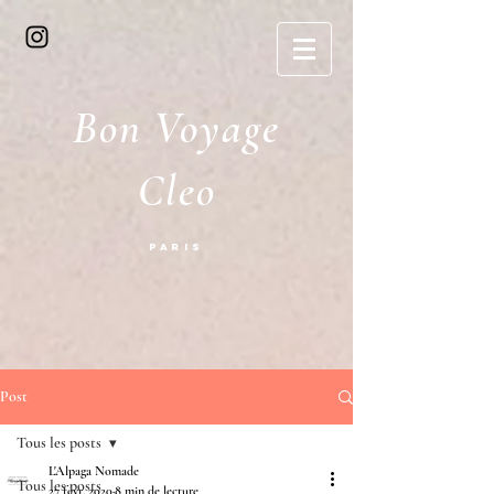
Bon Voyage
Cleo
Paris
Post
Tous les posts
L'Alpaga Nomade
Tous les posts
27 févr. 2020
8 min de lecture