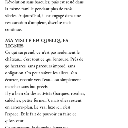
Révolution sans basculer, puis est resté dans 
la même famille pendant plus de trois 
siècles. Aujourd’hui, il est engagé dans une 
restauration d’ampleur, discrète mais 
continue.
Ma visite en quelques 
lignes
Ce qui surprend, ce n’est pas seulement le 
château… c’est tout ce qui l’entoure. Près de 
90 hectares, sans parcours imposé, sans 
obligation. On peut suivre les allées, s’en 
écarter, revenir vers l’eau… ou simplement 
marcher sans but précis.
Il y a bien sûr des activités (barques, rosalies, 
calèches, petite ferme…), mais elles restent 
en arrière-plan. Le vrai luxe ici, c’est 
l’espace. Et le fait de pouvoir en faire ce 
qu’on veut.
Ce printemps, le domaine lance ses 