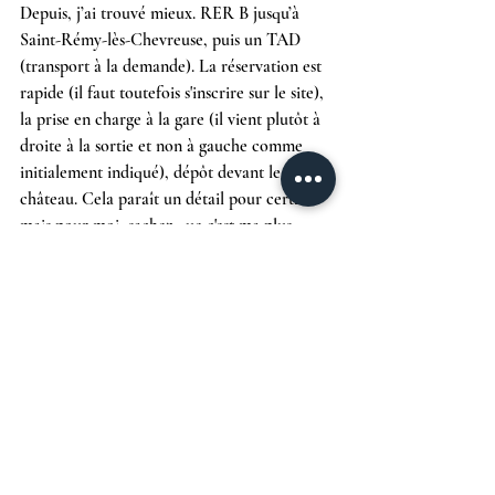
Depuis, j’ai trouvé mieux. RER B jusqu’à 
Saint-Rémy-lès-Chevreuse, puis un TAD 
(transport à la demande). La réservation est 
rapide (il faut toutefois s'inscrire sur le site), 
la prise en charge à la gare (il vient plutôt à 
droite à la sortie et non à gauche comme 
initialement indiqué), dépôt devant le 
château. Cela paraît un détail pour certains 
mais pour moi, sachez que c'est ma plus 
grosse découverte de 2026 !
TARIFS (2026)
Entrée parc & jardins :  10 € (adulte)
5 € pour les 6-17 ans
Gratuit pour les moins de 5 ans
(Comptez un peu plus pour certaines 
activités ou événements spéciaux 
notamment ce samedi pour la fête de la 
tulipe où l'entrée passe à 12 euros)