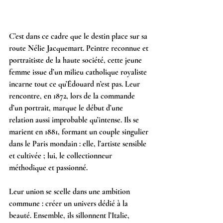
C’est dans ce cadre que le destin place sur sa 
route Nélie Jacquemart. Peintre reconnue et 
portraitiste de la haute société, cette jeune 
femme issue d’un milieu catholique royaliste 
incarne tout ce qu’Édouard n’est pas. Leur 
rencontre, en 1872, lors de la commande 
d’un portrait, marque le début d’une 
relation aussi improbable qu’intense. Ils se 
marient en 1881, formant un couple singulier 
dans le Paris mondain : elle, l’artiste sensible 
et cultivée ; lui, le collectionneur 
méthodique et passionné.
Leur union se scelle dans une ambition 
commune : créer un univers dédié à la 
beauté. Ensemble, ils sillonnent l’Italie, 