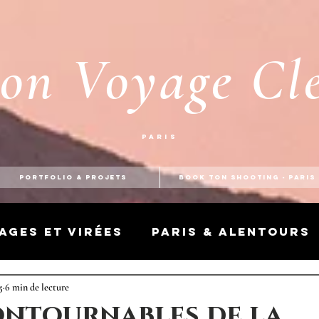
on Voyage Cl
Paris
PORTFOLIO & PROJETS
BOOK TON SHOOTING - PARIS
ages et virées
Paris & alentours
5
Écrits et discussions
6 min de lecture
ontournables de la