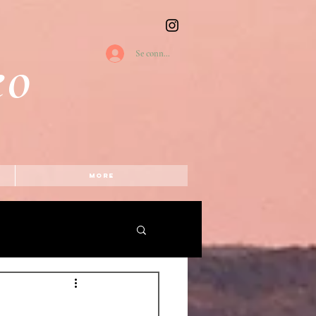
eo
Se connecter
More