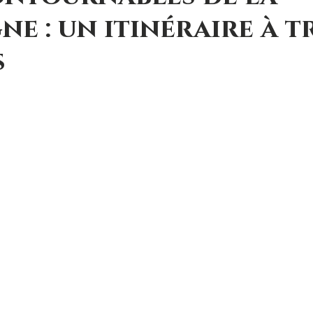
e : un itinéraire à t
s