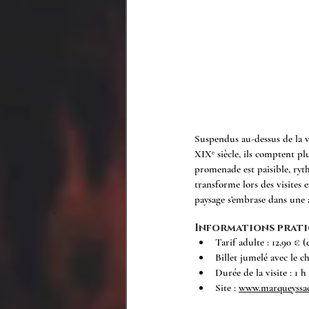
Suspendus au-dessus de la v
XIXᵉ siècle, ils comptent plu
promenade est paisible, ryt
transforme lors des visites e
paysage s’embrase dans une 
Informations prati
Tarif adulte : 12,90 € 
Billet jumelé avec le c
Durée de la visite : 1 h
Site : 
www.marqueyssa