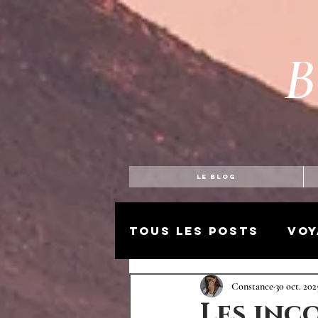
B
LE BLOG
Tous les posts
Voy
Mode et textile
Constance
30 oct. 202
Les inc