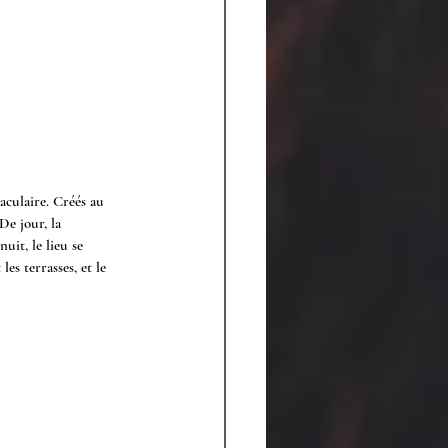
culaire. Créés au 
De jour, la 
it, le lieu se 
es terrasses, et le 