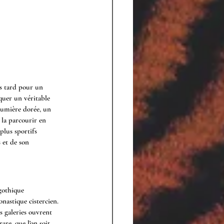
s tard pour un 
quer un véritable 
lumière dorée, un 
la parcourir en 
plus sportifs 
 et de son 
gothique 
nastique cistercien. 
s galeries ouvrent 
re, que l’on soit 