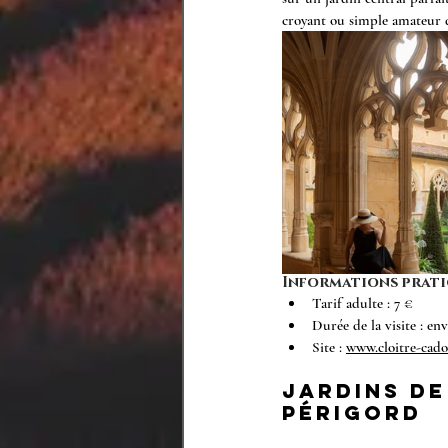
croyant ou simple amateur d
Informations prati
Tarif adulte : 7 €
Durée de la visite : en
Site : 
www.cloitre-cado
Jardins de
Périgord