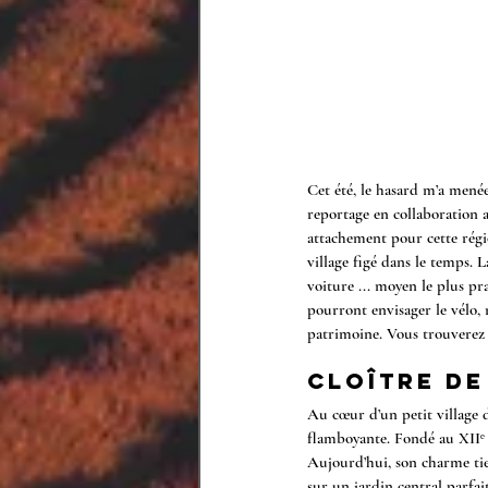
Cet été, le hasard m’a mené
reportage en collaboration 
attachement pour cette régi
village figé dans le temps.
 L
voiture ... moyen le plus pra
pourront envisager le vélo, 
patrimoine. Vous trouverez c
Cloître de
Au cœur d’un petit village 
flamboyante. Fondé au XIIᵉ s
Aujourd’hui, son charme tien
sur un jardin central parfai