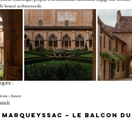
e beauté architecturale.
ques :
viron 1 heure
uin.fr
 Marqueyssac – le balcon du