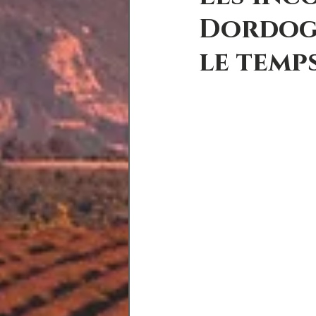
Dordogn
le temp