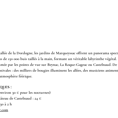
allée de la Dordogne, les jardins de Marqueyssac offrent un panorama specta
s de 150 000 buis taillés à la main, formant un véritable labyrinthe végétal. 
hmée par les points de vue sur Beynac, La Roque-Gageac ou Castelnaud. De nu
stivales : des milliers de bougies illuminent les allées, des musiciens animent l
atmosphère féérique.
ques :
(environ 30 € pour les nocturnes)
hâteau de Castelnaud : 24 €
 30 à 2 h
c.com