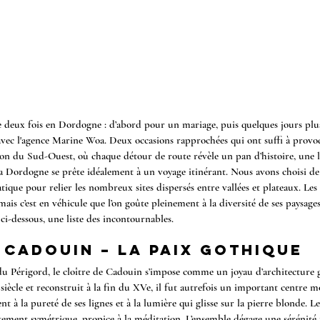
e deux fois en Dordogne : d’abord pour un mariage, puis quelques jours plu
avec l'agence Marine Woa. Deux occasions rapprochées qui ont suffi à provo
on du Sud-Ouest, où chaque détour de route révèle un pan d’histoire, une 
a
 Dordogne se prête idéalement à un voyage itinérant. Nous avons choisi de 
tique pour relier les nombreux sites dispersés entre vallées et plateaux. Les 
mais c’est en véhicule que l’on goûte pleinement à la diversité de ses paysages
i-dessous, une liste des incontournables.
 Cadouin – la paix gothique
du Périgord, le cloître de Cadouin s’impose comme un joyau d’architecture 
iècle et reconstruit à la fin du XVe, il fut autrefois un important centre mo
t à la pureté de ses lignes et à la lumière qui glisse sur la pierre blonde. Le
tement symétrique, propice à la méditation. L’ensemble dégage une sérénité ra