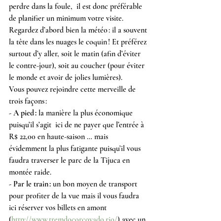
perdre dans la foule,  il est donc préférable 
de planifier un minimum votre visite. 
Regardez d’abord bien la météo : il a souvent 
la tête dans les nuages le coquin ! Et préférez 
surtout d’y aller, soit le matin (afin d’éviter 
le contre-jour), soit au coucher (pour éviter 
le monde et avoir de jolies lumières).
Vous pouvez rejoindre cette merveille de 
trois façons :
- A pied :
 la manière la plus économique 
puisqu’il s’agit  ici de ne payer que l’entrée à 
R$ 22,00 en haute-saison … mais 
évidemment la plus fatigante puisqu’il vous 
faudra traverser le parc de la Tijuca en 
montée raide.
- Par le train :
 un bon moyen de transport 
pour profiter de la vue mais il vous faudra 
ici réserver vos billets en amont 
(
http://www.tremdocorcovado.rio/
) avec un 