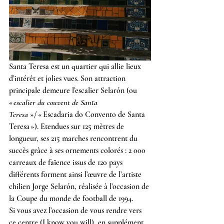
Santa Teresa est un quartier qui allie lieux 
d’intérêt et jolies vues. Son attraction 
principale demeure l’escalier Selarón (ou 
« escalier du couvent de Santa 
Teresa 
»/ « Escadaria do Convento de Santa 
Teresa »). Etendues sur 125 mètres de 
longueur, ses 215 marches rencontrent du 
succès grâce à ses ornements colorés : 2 000 
carreaux de faïence issus de 120 pays 
différents forment ainsi l’œuvre de l’artiste 
chilien Jorge Selarón, réalisée à l’occasion de 
la Coupe du monde de football de 1994.
Si vous avez l’occasion de vous rendre vers 
ce centre (I know you will), en supplément, 