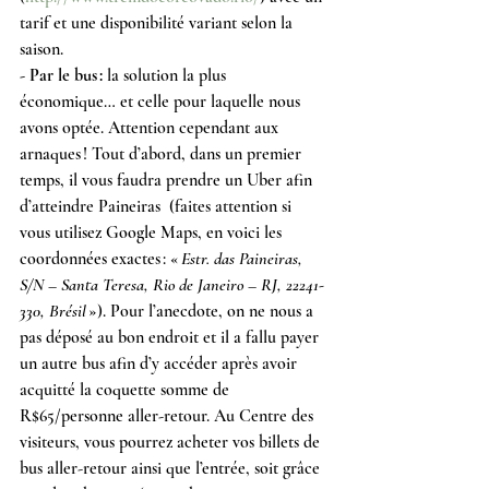
tarif et une disponibilité variant selon la 
saison.
- Par le bus :
 la solution la plus 
économique… et celle pour laquelle nous 
avons optée. Attention cependant aux 
arnaques ! Tout d’abord, dans un premier 
temps, il vous faudra prendre un Uber afin 
d’atteindre Paineiras  (faites attention si 
vous utilisez Google Maps, en voici les 
coordonnées exactes : « 
Estr. das Paineiras, 
S/N – Santa Teresa, Rio de Janeiro – RJ, 22241-
330, Brésil
 »). Pour l’anecdote, on ne nous a 
pas déposé au bon endroit et il a fallu payer 
un autre bus afin d’y accéder après avoir 
acquitté la coquette somme de 
R$65/personne aller-retour. Au Centre des 
visiteurs, vous pourrez acheter vos billets de 
bus aller-retour ainsi que l’entrée, soit grâce 