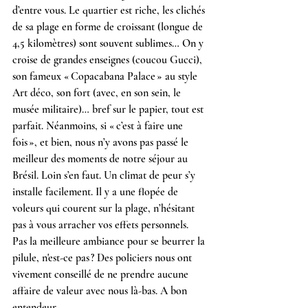
d’entre vous. Le quartier est riche, les clichés 
de sa plage en forme de croissant (longue de 
4,5 kilomètres) sont souvent sublimes… On y 
croise de grandes enseignes (coucou Gucci), 
son fameux « Copacabana Palace » au style 
Art déco, son fort (avec, en son sein, le 
musée militaire)… bref sur le papier, tout est 
parfait. Néanmoins, si « c’est à faire une 
fois », et bien, nous n’y avons pas passé le 
meilleur des moments de notre séjour au 
Brésil. Loin s’en faut. Un climat de peur s’y 
installe facilement. Il y a une flopée de 
voleurs qui courent sur la plage, n’hésitant 
pas à vous arracher vos effets personnels. 
Pas la meilleure ambiance pour se beurrer la 
pilule, n'est-ce pas ? Des policiers nous ont 
vivement conseillé de ne prendre aucune 
affaire de valeur avec nous là-bas. A bon 
entendeur…