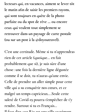
lecteurs qui, en vacances, aiment se lever tôt 
le matin afin de saisir les premiers rayons, 
qui sont toujours en quête de la photo 
parfaite ou du spot de rêve … ou encore 
ceux qui veulent tout simplement se 
retrouver dans un paysage de carte postale 
(ou sur un post à la @doyoutravel).
C’est une certitude. Même si tu n’apprendras 
rien de cet article (quoique… en fait 
probablement que si), je suis sûre d’une 
chose : une fois la dernière ligne dégustée 
comme il se doit, tu n’auras qu’une envie. 
Celle de prendre un aller simple pour cette 
ville qui a su conquérir nos cœurs, et ce 
malgré un temps capricieux….Seule cette 
saleté de Covid-19 pourra t’empêcher de t’y 
rendre. Surtout si tu es Français…
Il faut dire que Rio est une ville sacrément 