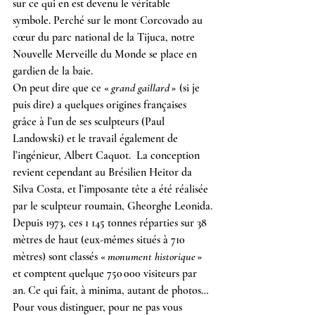
sur ce qui en est devenu le véritable 
symbole. Perché sur le mont Corcovado au 
cœur du parc national de la Tijuca, notre 
Nouvelle Merveille du Monde se place en 
gardien de la baie.
On peut dire que ce « 
grand gaillard
 » (si je 
puis dire) a quelques origines françaises 
grâce à l’un de ses sculpteurs (Paul 
Landowski) et le travail également de 
l’ingénieur, Albert Caquot.  La conception 
revient cependant au Brésilien Heitor da 
Silva Costa, et l’imposante tête a été réalisée 
par le sculpteur roumain, Gheorghe Leonida.
Depuis 1973, ces 1 145 tonnes réparties sur 38 
mètres de haut (eux-mêmes situés à 710 
mètres) sont classés « 
monument historique
 » 
et comptent quelque 750 000 visiteurs par 
an. Ce qui fait, à minima, autant de photos…
Pour vous distinguer, pour ne pas vous 