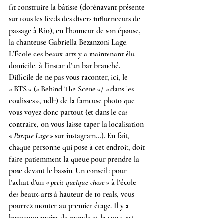
fit construire la bâtisse (dorénavant présente 
sur tous les feeds des divers influenceurs de 
passage à Rio), en l’honneur de son épouse, 
la chanteuse Gabriella Bezanzoni Lage.
L’École des beaux-arts y a maintenant élu 
domicile, à l’instar d’un bar branché.
Difficile de ne pas vous raconter, ici, le 
« BTS » (« Behind The Scene »/ « dans les 
coulisses », ndlr) de la fameuse photo que 
vous voyez donc partout (et dans le cas 
contraire, on vous laisse taper la localisation 
« 
Parque Lage »
 sur instagram…). En fait, 
chaque personne qui pose à cet endroit, doit 
faire patiemment la queue pour prendre la 
pose devant le bassin. Un conseil : pour 
l’achat d’un « 
petit quelque chose
 » à l’école 
des beaux-arts à hauteur de 10 reals, vous 
pourrez monter au premier étage. Il y a 
beaucoup moins de monde et la vue y est 