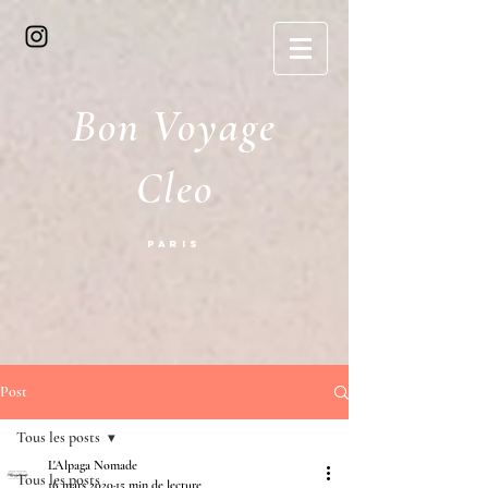
Bon Voyage
Cleo
Paris
Post
Tous les posts
L'Alpaga Nomade
Tous les posts
16 mars 2020
15 min de lecture