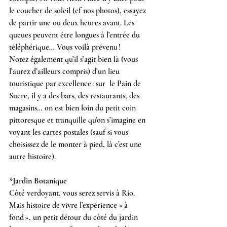
le coucher de soleil (cf nos photos), essayez 
de partir une ou deux heures avant. Les 
queues peuvent être longues à l’entrée du 
téléphérique… Vous voilà prévenu !
Notez également qu’il s’agit bien là (vous 
l’aurez d’ailleurs compris) d’un lieu 
touristique par excellence : sur  le Pain de 
Sucre, il y a des bars, des restaurants, des 
magasins… on est bien loin du petit coin 
pittoresque et tranquille qu’on s’imagine en 
voyant les cartes postales (sauf si vous 
choisissez de le monter à pied, là c’est une 
autre histoire).
*Jardin Botanique
Côté verdoyant, vous serez servis à Rio. 
Mais histoire de vivre l’expérience « à 
fond », un petit détour du côté du jardin 