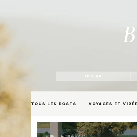
B
LE BLOG
Tous les posts
Voyages et viré
25 mai
12 min de lecture