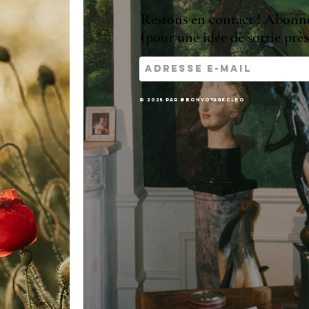
Restons en contact ! Abonne-
(pour une idée de sortie près 
© 2025 par @bonvoyagecleo