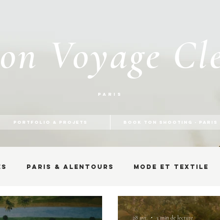
on Voyage Cl
Paris
PORTFOLIO & PROJETS
BOOK TON SHOOTING - PARIS
es
Paris & alentours
Mode et textile
28 avr.
3 min de lecture