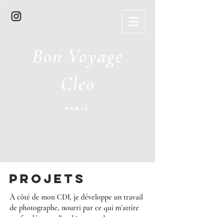
Bon Voyage
Cleo
Paris
Projets
À côté de mon CDI, je développe un travail
de photographe, nourri par ce qui m’attire