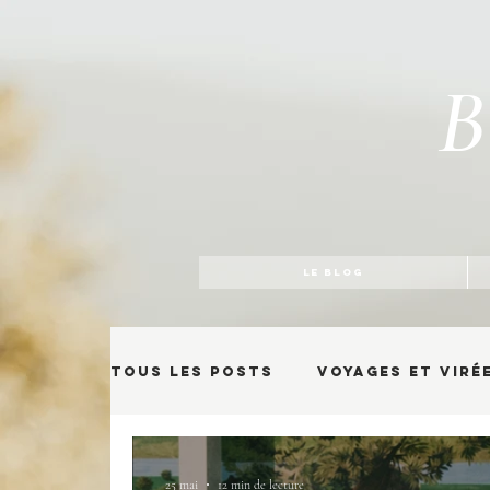
B
LE BLOG
Tous les posts
Voyages et viré
25 mai
12 min de lecture