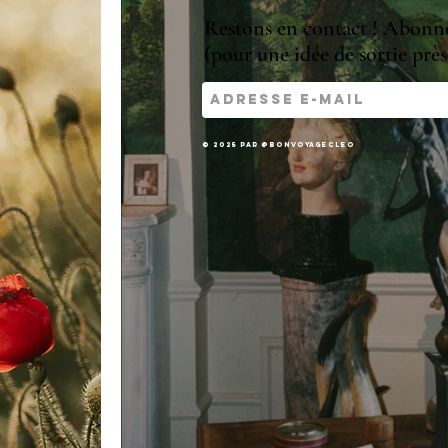
Restons en contact ! Abonne-
(pour une idée de sortie près 
© 2025 par @bonvoyagecleo