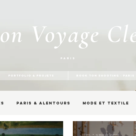
on Voyage Cl
Paris
PORTFOLIO & PROJETS
BOOK TON SHOOTING - PARIS
es
Paris & alentours
Mode et textile
13 avr.
9 min de lecture