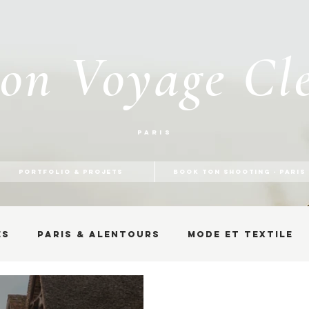
on Voyage Cl
Paris
PORTFOLIO & PROJETS
BOOK TON SHOOTING - PARIS
es
Paris & alentours
Mode et textile