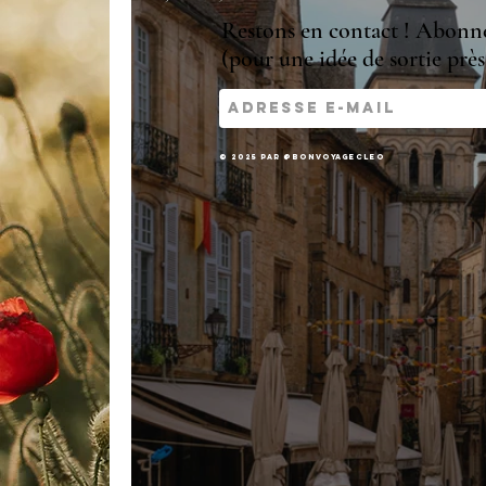
Restons en contact ! Abonne-
(pour une idée de sortie près 
© 2025 par @bonvoyagecleo