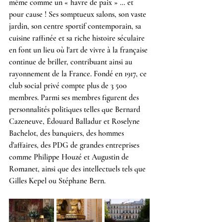
même comme un « havre de paix » … et 
pour cause ! Ses somptueux salons, son vaste 
jardin, son centre sportif contemporain, sa 
cuisine raffinée et sa riche histoire séculaire 
en font un lieu où l'art de vivre à la française 
continue de briller, contribuant ainsi au 
rayonnement de la France. Fondé en 1917, ce 
club social privé compte plus de 3 500 
membres. Parmi ses membres figurent des 
personnalités politiques telles que Bernard 
Cazeneuve, Édouard Balladur et Roselyne 
Bachelot, des banquiers, des hommes 
d'affaires, des PDG de grandes entreprises 
comme Philippe Houzé et Augustin de 
Romanet, ainsi que des intellectuels tels que 
Gilles Kepel ou Stéphane Bern.