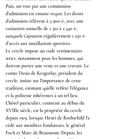
Puis, un vote par une commission 
d'admission est ensuite requis. Les droits 
d'admission s'élèvent à 3 900 €, avec une 
cotisation annuelle de 1 310 à 2 340 €, 
auxquels s’ajoutent régulièrement 1 230 € 
d’accès aux installations sportives.
Le cercle impose un code vestimentaire 
strict, notamment pour les hommes, qui 
doivent porter une veste et une cravate. Le 
comte Denis de Kergorlay, président du 
cercle, insiste sur l'importance de cette 
tradition, estimant qu'elle reflète l'élégance 
et la politesse inhérentes à un tel lieu.
L'hôtel particulier, construit au début du 
XVIIIe siècle, est la propriété du cercle 
depuis 1919, lorsque Henri de Rothschild l'a 
cédé aux membres fondateurs, le général 
Foch et Marc de Beaumont. Depuis, les 