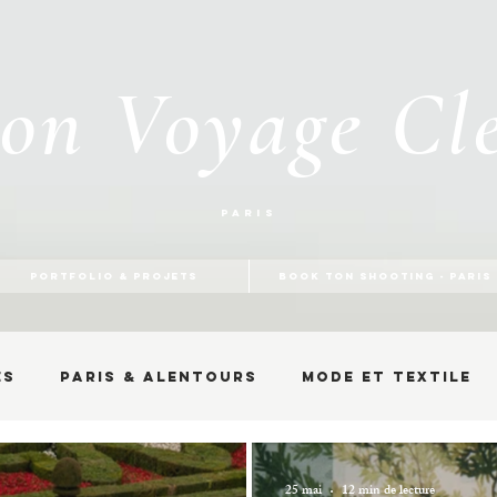
on Voyage Cl
Paris
PORTFOLIO & PROJETS
BOOK TON SHOOTING - PARIS
es
Paris & alentours
Mode et textile
25 mai
12 min de lecture