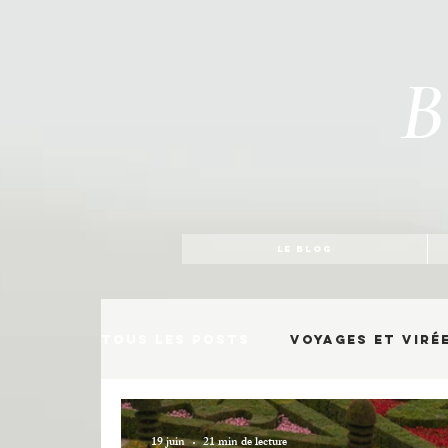
B
LE BLOG
Tous les posts
Voyages et viré
19 juin
21 min de lecture