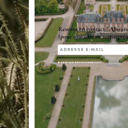
Restons en contact ! Abonne-
(pour une idée de sortie près 
© 2025 par @bonvoyagecleo