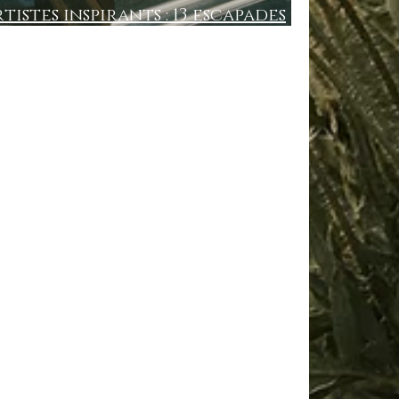
tistes inspirants : 13 escapades
nd navigo)