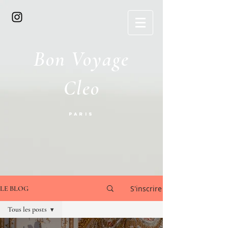
Bon Voyage
Cleo
Paris
S'inscrire
LE BLOG
Tous les posts