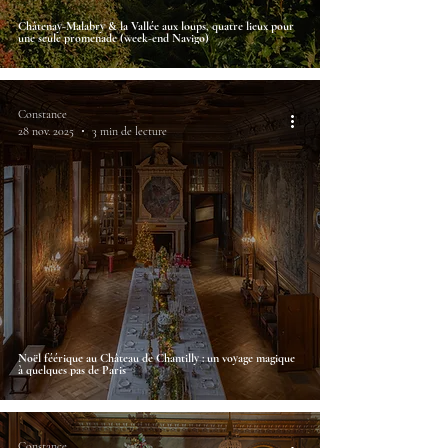
Châtenay-Malabry & la Vallée aux loups, quatre lieux pour
une seule promenade (week-end Navigo)
Constance
28 nov. 2025
3 min de lecture
Noël féérique au Château de Chantilly : un voyage magique
à quelques pas de Paris
Constance