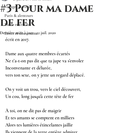
#3 Pour ma dame
Voyages et virées
Paris & alentours
de fer
Mode et textile
Dernière mise à jour :
22 juil. 2020
Écrits et discussions
écrit en 2017.
Dame aux quatre membres écartés 
Ne t’a-t-on pas dit que ta jupe va s’envoler 
Inconvenante et délurée, 
vers ton sexe, on y jette un regard déplacé.
On y voit un trou, vers le ciel découvert, 
Un cou, long jusqu'à cette tête de fer 
À toi, on ne dit pas de maigrir 
Et tes amants se comptent en milliers 
Alors tes lumières étincelantes jaillir
Ils viennent de la terre entière admirer 