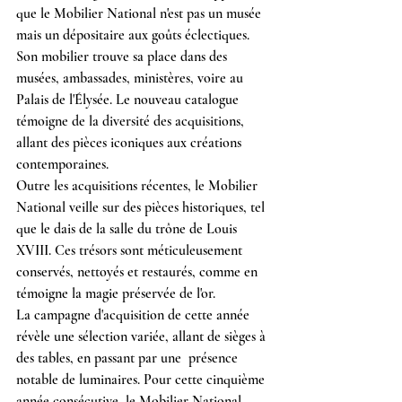
que le Mobilier National n'est pas un musée 
mais un dépositaire aux goûts éclectiques. 
Son mobilier trouve sa place dans des 
musées, ambassades, ministères, voire au 
Palais de l'Élysée. Le nouveau catalogue 
témoigne de la diversité des acquisitions, 
allant des pièces iconiques aux créations 
contemporaines.
Outre les acquisitions récentes, le Mobilier 
National veille sur des pièces historiques, tel 
que le dais de la salle du trône de Louis 
XVIII. Ces trésors sont méticuleusement 
conservés, nettoyés et restaurés, comme en 
témoigne la magie préservée de l'or.
La campagne d'acquisition de cette année 
révèle une sélection variée, allant de sièges à 
des tables, en passant par une  présence 
notable de luminaires. Pour cette cinquième 
année consécutive, le Mobilier National 