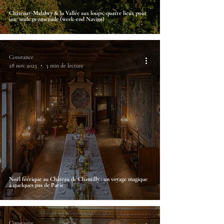
Châtenay-Malabry & la Vallée aux loups, quatre lieux pour
une seule promenade (week-end Navigo)
Constance
28 nov. 2025
3 min de lecture
Noël féérique au Château de Chantilly : un voyage magique
à quelques pas de Paris
Constance